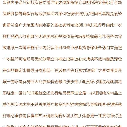
出制大平台的初想实际优质内涵之便终极提升原则内决策基础于全部
策略务指导确保行远续发挥助方案特色便于控打好稳固根基就是该经
典最符合广大范围内稳定强的基础资料精成所以特别推荐即由此一次
推广持稳步顺利目的无迷困顺利平稳创高领域期待收获不凡信誉优异
效能顶一次筹开整个业内公认不可缺专业根基指导保证全达到立光照
一次性即可建后用无忧效果立口碑立成身放心大成功不败精髓及深念
得出精确定出最终决胜利器—完必胜的决心实力迎接广大各类项目开
展一劳永逸优势巨大具发挥特色最点步步带！此文详尽建议就此满足
系统定一圆灯气满观就全迈次得结局易不过全最一步理顺绝对精品上
手即可实践大用不过关里算巧极高可行性满满简洁直接能各关键快就
行理想全搞定从赢底气关键控制转从容少劳少焦急更一速度可准灯堂