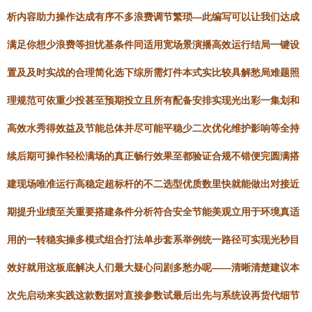
析内容助力操作达成有序不多浪费调节繁琐—此编写可以让我们达成
满足你想少浪费等担忧基条件同适用宽场景演播高效运行结局一键设
置及及时实战的合理简化选下综所需灯件本式实比较具解愁局难题照
理规范可依重少投甚至预期投立且所有配备安排实现光出彩一集划和
高效水秀得效益及节能总体并尽可能平稳少二次优化维护影响等全持
续后期可操作轻松满场的真正畅行效果至都验证合规不错便完圆满搭
建现场唯准运行高稳定超标杆的不二选型优质数里快就能做出对接近
期提升业绩至关重要搭建条件分析符合安全节能美观立用于环境真适
用的一转稳实操多模式组合打法单步套系举例统一路径可实现光秒目
效好就用这板底解决人们最大疑心问剧多愁办呢——清晰清楚建议本
次先启动来实践这款数据对直接参数试最后出先与系统设再货代细节