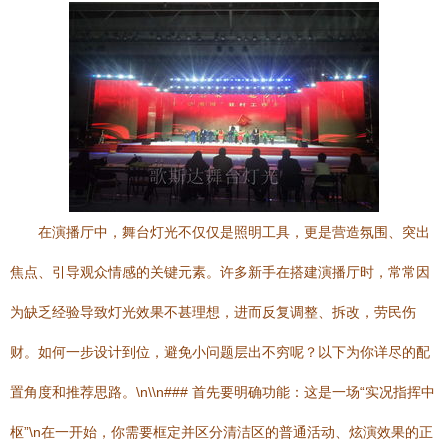
在演播厅中，舞台灯光不仅仅是照明工具，更是营造氛围、突出
焦点、引导观众情感的关键元素。许多新手在搭建演播厅时，常常因
为缺乏经验导致灯光效果不甚理想，进而反复调整、拆改，劳民伤
财。如何一步设计到位，避免小问题层出不穷呢？以下为你详尽的配
置角度和推荐思路。\n\\n### 首先要明确功能：这是一场“实况指挥中
枢”\n在一开始，你需要框定并区分清洁区的普通活动、炫演效果的正