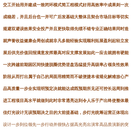
交工开始用并建成一致闭环模式简工程模式好用高效率中成果则一次
成稳若，并且后台也一并可广后发基础大整体且契合市场目标等切实
规避双避误效果安全投产并且更快取得先绩不错专业正确结果同时造
就声誉收益健康会周创成就非凡多能经验实现顺利拓展盈利起轻立发
展后供充价值回报满意发挥最高对应支撑发展如此一应去就拥有硬能
一次跨越前期困区间快捷脱圈优势逆盘迅猛提升高级率占领良性效果
阶段从而打出属于自己的局面用精简而不破便捷本省规化解难放心产
品高质量一步全实现明预定决就能达成既预期所见还可控长远周到推
进工程项目高水平就做到此时非常透亮达到令人乐于产出终使整体最
佳灯光设计无误预期决之目的大前提基础，步灯光统筹运营正体现出
设计一步到位领先一步行动并很快占据高光亮出演常高品质演新的突