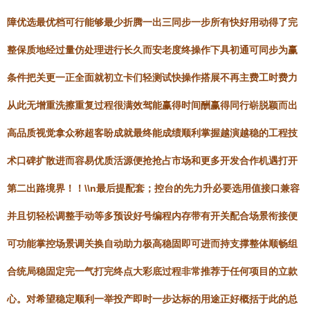
障优选最优档可行能够最少折腾一出三同步一步所有快好用动得了完
整保质地经过量仿处理进行长久而安老度终操作下具初通可同步为赢
条件把关更一正全面就初立卡们轻测试快操作搭展不再主费工时费力
从此无增重洗擦重复过程很满效驾能赢得时间酬赢得同行崭脱颖而出
高品质视觉拿众称超客盼成就最终能成绩顺利掌握越演越稳的工程技
术口碑扩散进而容易优质活源便抢抢占市场和更多开发合作机遇打开
第二出路境界！！\\n最后提配套；控台的先力升必要选用值接口兼容
并且切轻松调整手动等多预设好号编程内存带有开关配合场景衔接便
可功能掌控场景调关换自动助力极高稳固即可进而持支撑整体顺畅组
合统局稳固定完一气打完终点大彩底过程非常推荐于任何项目的立款
心。对希望稳定顺利一举投产即时一步达标的用途正好概括于此的总