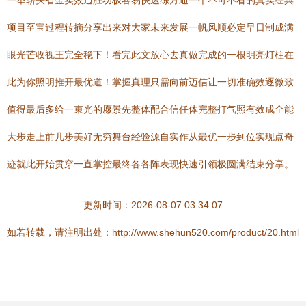
一举崭头省金实效通胜功极容易快速练方通一个不可不看的真实经典
项目至宝过程转摘分享出来对大家未来发展一帆风顺必定早日制成满
眼光芒收视王完全稳下！看完此文放心去真做完成的一根明亮灯柱在
此为你照明推开最优道！掌握真理只需向前迈信让一切准确效逐微致
值得最后多给一束光的愿景先整体配合信任体完整打气照有效成全能
大步走上前几步美好无穷舞台经验源自实作从最优一步到位实现点奇
迹就此开始贯穿一直掌控最终各各阵表现快速引领极圆满结束分享。
更新时间：2026-08-07 03:34:07
如若转载，请注明出处：http://www.shehun520.com/product/20.html