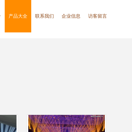
介
产品大全
联系我们
企业信息
访客留言