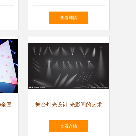
与文化
很简单，看完这篇文章都会做
查看详情
舞台灯光设计
9全国
舞台灯光设计 光影间的艺术
解析
与技术
查看详情