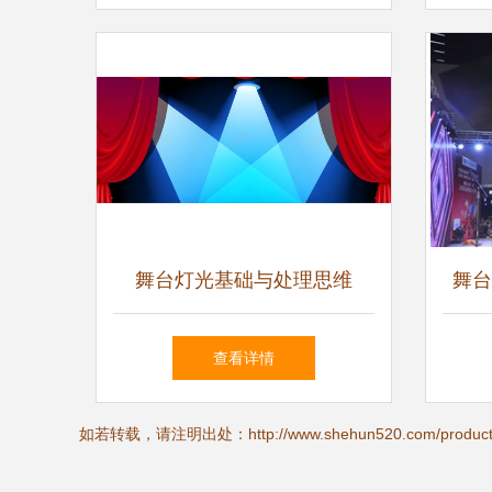
舞台灯光基础与处理思维
舞台
查看详情
如若转载，请注明出处：http://www.shehun520.com/product