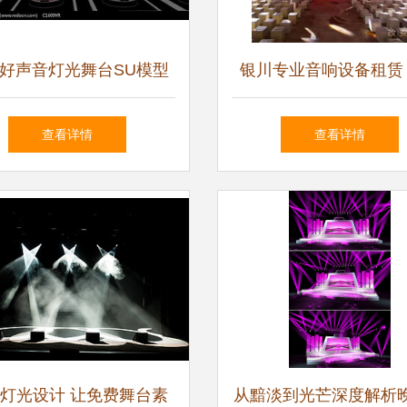
好声音灯光舞台SU模型
银川专业音响设备租赁
 塑造听觉与视觉的梦幻
品牌打造舞台音视盛
查看详情
查看详情
交响
灯光设计 让免费舞台素
从黯淡到光芒深度解析