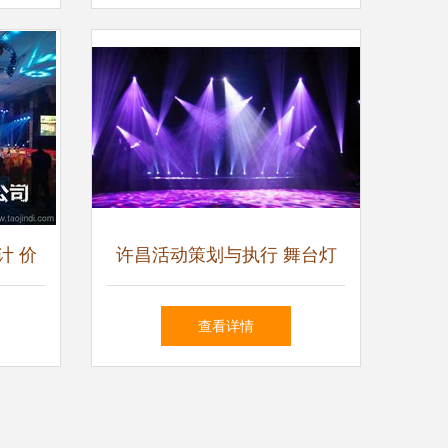
计 价
许昌活动策划与执行 舞台灯
略全解
光设计的艺术与实战
查看详情