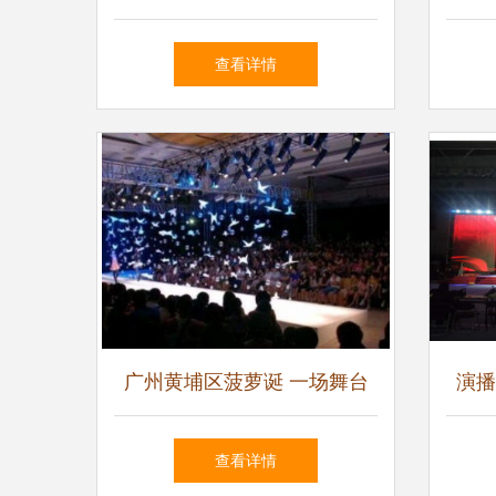
术探索
查看详情
广州黄埔区菠萝诞 一场舞台
演播
灯光与设计策划的视觉盛宴
查看详情