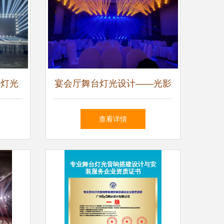
台灯光
宴会厅舞台灯光设计——光影
之美与沉浸式体验
查看详情