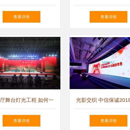
材绽放魅力的光影艺术
台灯光设计的心理效应
查看详情
查看详情
表达
厅舞台灯光工程 如何一
光影交织 中信保诚201
步设计到位？
发布会舞台灯光秀设计
查看详情
查看详情